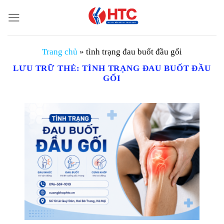
Chuyển
đến
nội
dung
Trang chủ
»
tình trạng đau buốt đầu gối
LƯU TRỮ THẺ:
TÌNH TRẠNG ĐAU BUỐT ĐẦU
GỐI