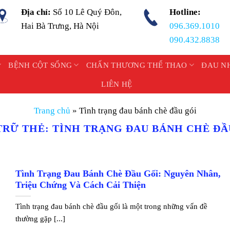
Địa chỉ:
Số 10 Lê Quý Đôn,
Hotline:
Hai Bà Trưng, Hà Nội
096.369.1010
090.432.8838
BỆNH CỘT SỐNG
CHẤN THƯƠNG THỂ THAO
ĐAU N
LIÊN HỆ
Trang chủ
»
Tình trạng đau bánh chè đầu gói
TRỮ THẺ:
TÌNH TRẠNG ĐAU BÁNH CHÈ ĐẦ
Tình Trạng Đau Bánh Chè Đầu Gối: Nguyên Nhân,
Triệu Chứng Và Cách Cải Thiện
Tình trạng đau bánh chè đầu gối là một trong những vấn đề
thường gặp [...]