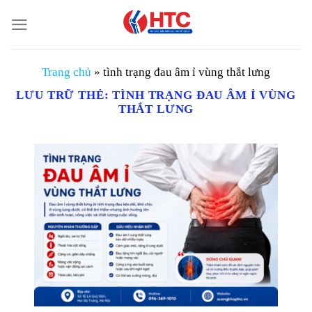
Chuyển
đến
nội
dung
Trang chủ
»
tình trạng đau âm ỉ vùng thắt lưng
LƯU TRỮ THẺ:
TÌNH TRẠNG ĐAU ÂM Ỉ VÙNG
THẮT LƯNG