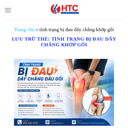
Chuyển
đến
nội
dung
Trang chủ
»
tình trạng bị đau dây chằng khớp gối
LƯU TRỮ THẺ:
TÌNH TRẠNG BỊ ĐAU DÂY
CHẰNG KHỚP GỐI