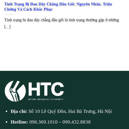
Tình Trạng Bị Đau Dây Chằng Đầu Gối: Nguyên Nhân, Triệu
Chứng Và Cách Khắc Phục
Tình trạng bị đau dây chằng đầu gối là tình trạng thường gặp ở những
[...]
Địa chỉ:
Số 10 Lê Quý Đôn, Hai Bà Trưng, Hà Nội
Hotline:
096.369.1010
–
090.432.8838