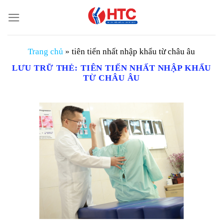
Chuyển
đến
nội
dung
Trang chủ
»
tiên tiến nhất nhập khẩu từ châu âu
LƯU TRỮ THẺ:
TIÊN TIẾN NHẤT NHẬP KHẨU
TỪ CHÂU ÂU