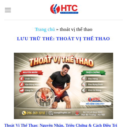
Chuyển
đến
nội
dung
Trang chủ
»
thoát vị thể thao
LƯU TRỮ THẺ:
THOÁT VỊ THỂ THAO
Thoát Vị Thể Thao: Nguyên Nhân, Triệu Chứng & Cách Điều Trị