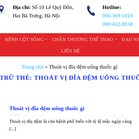
Địa chỉ:
Số 10 Lê Quý Đôn,
Hotline:
Hai Bà Trưng, Hà Nội
096.369.1010
090.432.8838
BỆNH CỘT SỐNG
CHẤN THƯƠNG THỂ THAO
ĐAU N
LIÊN HỆ
Trang chủ
»
Thoát vị đĩa đệm uống thuốc gì
 TRỮ THẺ:
THOÁT VỊ ĐĨA ĐỆM UỐNG THU
Thoát vị đĩa đệm uống thuốc gì
Thoát vị đĩa đệm là căn bệnh phổ biến với tỷ lệ mắc ngày càng
[...]