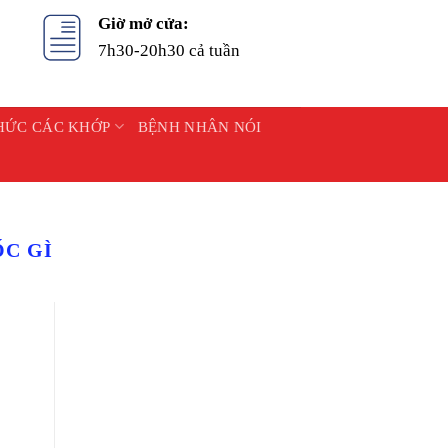
Giờ mở cửa:
7h30-20h30 cả tuần
HỨC CÁC KHỚP
BỆNH NHÂN NÓI
ỐC GÌ