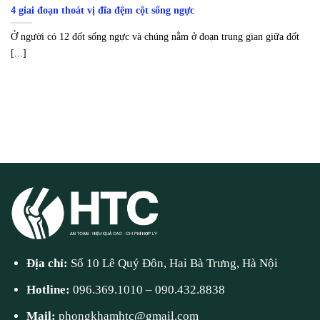
4 giai đoạn thoát vị đĩa đệm cột sống ngực
Ở người có 12 đốt sống ngực và chúng nằm ở đoạn trung gian giữa đốt
[...]
Địa chỉ:
Số 10 Lê Quý Đôn, Hai Bà Trưng, Hà Nội
Hotline:
096.369.1010
–
090.432.8838
Mail:
phongkhamhtc@gmail.com