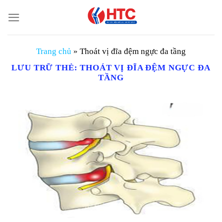
Chuyển
đến
nội
dung
Trang chủ
»
Thoát vị đĩa đệm ngực đa tầng
LƯU TRỮ THẺ:
THOÁT VỊ ĐĨA ĐỆM NGỰC ĐA
TẦNG