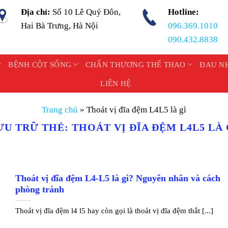
Địa chỉ:
Số 10 Lê Quý Đôn,
Hotline:
Hai Bà Trưng, Hà Nội
096.369.1010
090.432.8838
BỆNH CỘT SỐNG
CHẤN THƯƠNG THỂ THAO
ĐAU N
LIÊN HỆ
Trang chủ
»
Thoát vị đĩa đệm L4L5 là gì
ƯU TRỮ THẺ:
THOÁT VỊ ĐĨA ĐỆM L4L5 LÀ 
Thoát vị đĩa đệm L4-L5 là gì? Nguyên nhân và cách
phòng tránh
Thoát vị đĩa đệm l4 l5 hay còn gọi là thoát vị đĩa đệm thắt [...]