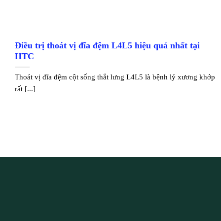
Điều trị thoát vị đĩa đệm L4L5 hiệu quả nhất tại
HTC
Thoát vị đĩa đệm cột sống thắt lưng L4L5 là bệnh lý xương khớp
rất [...]