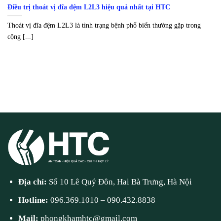
Điều trị thoát vị đĩa đệm L2L3 hiệu quả nhất tại HTC
Thoát vị đĩa đệm L2L3 là tình trạng bệnh phổ biến thường gặp trong
cộng [...]
Địa chỉ:
Số 10 Lê Quý Đôn, Hai Bà Trưng, Hà Nội
Hotline:
096.369.1010
–
090.432.8838
Mail:
phongkhamhtc@gmail.com