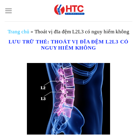
Chuyển
đến
nội
dung
Trang chủ
»
Thoát vị đĩa đệm L2L3 có nguy hiểm không
LƯU TRỮ THẺ:
THOÁT VỊ ĐĨA ĐỆM L2L3 CÓ
NGUY HIỂM KHÔNG