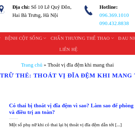
Địa chỉ:
Số 10 Lê Quý Đôn,
Hotline:
Hai Bà Trưng, Hà Nội
096.369.1010
090.432.8838
BỆNH CỘT SỐNG
CHẤN THƯƠNG THỂ THAO
ĐAU N
LIÊN HỆ
Trang chủ
»
Thoát vị đĩa đệm khi mang thai
 TRỮ THẺ:
THOÁT VỊ ĐĨA ĐỆM KHI MANG 
Có thai bị thoát vị đĩa đệm vì sao? Làm sao để phòng
và điều trị an toàn?
Một số phụ nữ khi có thai lại bị thoát vị đĩa đệm dẫn tới [...]