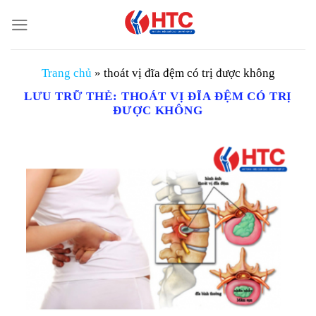
Chuyển
đến
nội
dung
Trang chủ
»
thoát vị đĩa đệm có trị được không
LƯU TRỮ THẺ:
THOÁT VỊ ĐĨA ĐỆM CÓ TRỊ
ĐƯỢC KHÔNG