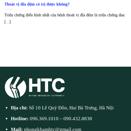
Thoát vị đĩa đệm có trị được không?
Triệu chứng điển hình nhất của bệnh thoát vị đĩa đệm là triệu chứng đau
[...]
Địa chỉ:
Số 10 Lê Quý Đôn, Hai Bà Trưng, Hà Nội
Hotline:
096.369.1010
–
090.432.8838
Mail:
phongkhamhtc@gmail.com