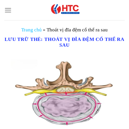
Chuyển
đến
nội
dung
Trang chủ
»
Thoát vị đĩa đệm cổ thể ra sau
LƯU TRỮ THẺ:
THOÁT VỊ ĐĨA ĐỆM CỔ THỂ RA
SAU