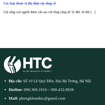
Các loại thoát vị đĩa đệm cột sống cổ
Cột sống con người được cấu tạo với tổng cộng từ 32 đến 34 đốt [...]
Địa chỉ:
Số 10 Lê Quý Đôn, Hai Bà Trưng, Hà Nội
Hotline:
096.369.1010
–
090.432.8838
Mail:
phongkhamhtc@gmail.com