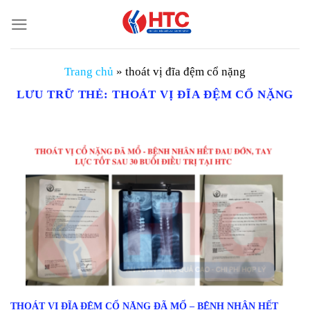
Chuyển
đến
nội
dung
Trang chủ
»
thoát vị đĩa đệm cổ nặng
LƯU TRỮ THẺ:
THOÁT VỊ ĐĨA ĐỆM CỔ NẶNG
THOÁT VỊ ĐĨA ĐỆM CỔ NẶNG ĐÃ MỔ – BỆNH NHÂN HẾT