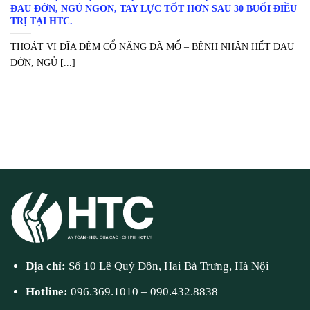
ĐAU ĐỚN, NGỦ NGON, TAY LỰC TỐT HƠN SAU 30 BUỔI ĐIỀU
TRỊ TẠI HTC.
THOÁT VỊ ĐĨA ĐỆM CỔ NẶNG ĐÃ MỔ – BỆNH NHÂN HẾT ĐAU
ĐỚN, NGỦ [...]
Địa chỉ:
Số 10 Lê Quý Đôn, Hai Bà Trưng, Hà Nội
Hotline:
096.369.1010
–
090.432.8838