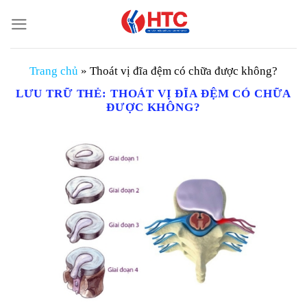
Chuyển
đến
nội
dung
Trang chủ
»
Thoát vị đĩa đệm có chữa được không?
LƯU TRỮ THẺ:
THOÁT VỊ ĐĨA ĐỆM CÓ CHỮA
ĐƯỢC KHÔNG?