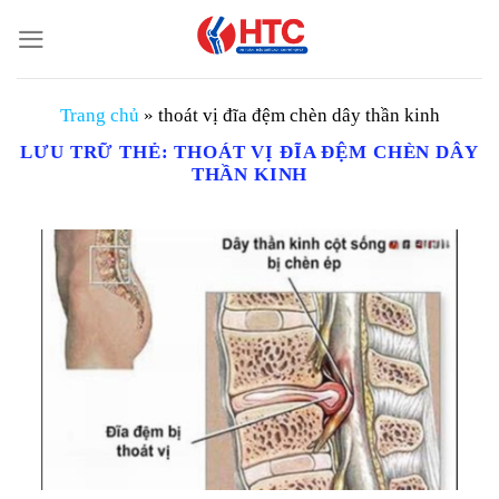
Chuyển
đến
nội
dung
Trang chủ
»
thoát vị đĩa đệm chèn dây thần kinh
LƯU TRỮ THẺ:
THOÁT VỊ ĐĨA ĐỆM CHÈN DÂY
THẦN KINH