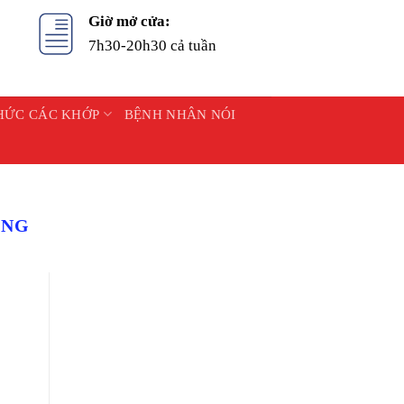
Giờ mở cửa:
7h30-20h30 cả tuần
HỨC CÁC KHỚP
BỆNH NHÂN NÓI
ỨNG