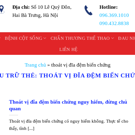
Địa chỉ:
Số 10 Lê Quý Đôn,
Hotline:
Hai Bà Trưng, Hà Nội
096.369.1010
090.432.8838
BỆNH CỘT SỐNG
CHẤN THƯƠNG THỂ THAO
ĐAU N
LIÊN HỆ
Trang chủ
»
thoát vị đĩa đệm biến chứng
U TRỮ THẺ:
THOÁT VỊ ĐĨA ĐỆM BIẾN CH
Thoát vị đĩa đệm biến chứng nguy hiểm, đừng chủ
quan
Thoát vị đĩa đệm biến chứng có nguy hiểm không. Thực tế cho
thấy, tình [...]