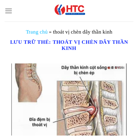
Chuyển
đến
nội
dung
Trang chủ
»
thoát vị chèn dây thần kinh
LƯU TRỮ THẺ:
THOÁT VỊ CHÈN DÂY THẦN
KINH