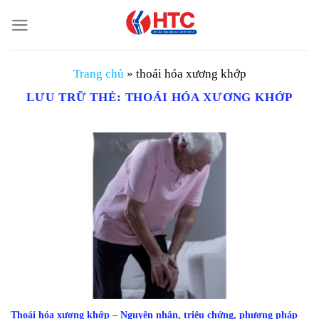
Chuyển
đến
nội
dung
Trang chủ
»
thoái hóa xương khớp
LƯU TRỮ THẺ:
THOÁI HÓA XƯƠNG KHỚP
Thoái hóa xương khớp – Nguyên nhân, triệu chứng, phương pháp