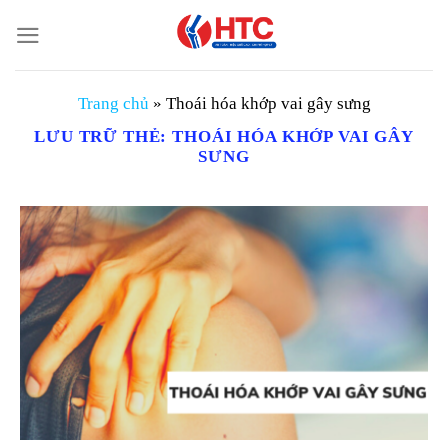
Chuyển
đến
nội
dung
Trang chủ
»
Thoái hóa khớp vai gây sưng
LƯU TRỮ THẺ:
THOÁI HÓA KHỚP VAI GÂY
SƯNG