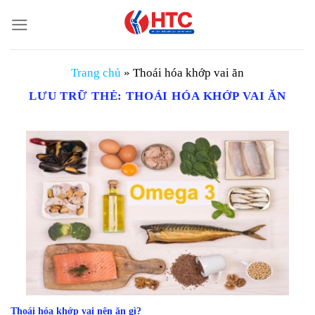
Chuyển
đến
nội
dung
Trang chủ
»
Thoái hóa khớp vai ăn
LƯU TRỮ THẺ:
THOÁI HÓA KHỚP VAI ĂN
Thoái hóa khớp vai nên ăn gì?