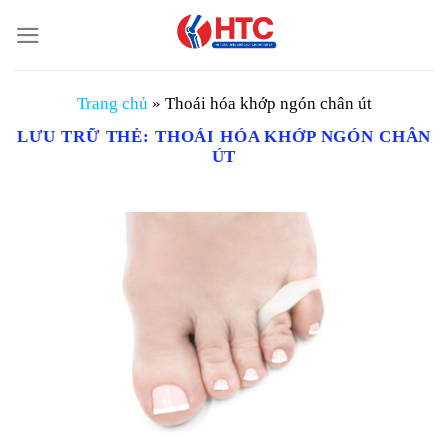
Chuyển
đến
nội
dung
Trang chủ
»
Thoái hóa khớp ngón chân út
LƯU TRỮ THẺ:
THOÁI HÓA KHỚP NGÓN CHÂN
ÚT