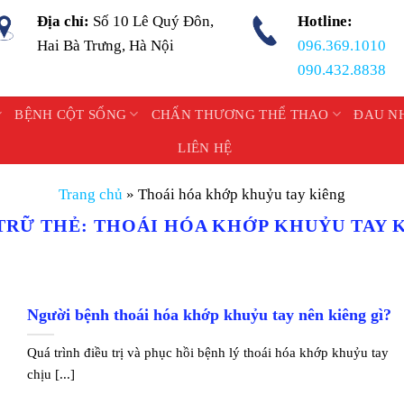
Địa chỉ:
Số 10 Lê Quý Đôn,
Hotline:
Hai Bà Trưng, Hà Nội
096.369.1010
090.432.8838
BỆNH CỘT SỐNG
CHẤN THƯƠNG THỂ THAO
ĐAU N
LIÊN HỆ
Trang chủ
»
Thoái hóa khớp khuỷu tay kiêng
TRỮ THẺ:
THOÁI HÓA KHỚP KHUỶU TAY 
Người bệnh thoái hóa khớp khuỷu tay nên kiêng gì?
Quá trình điều trị và phục hồi bệnh lý thoái hóa khớp khuỷu tay
chịu [...]