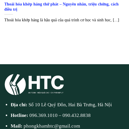
Thoái hóa khớp háng thứ phát – Nguyên nhân, triệu chứng, cách
điều trị
Thoái hóa khớp háng là hậu quả của quá trình cơ học và sinh học, [...]
Địa chỉ:
Số 10 Lê Quý Đôn, Hai Bà Trưng, Hà Nội
Hotline:
096.369.1010
–
090.432.8838
Mail:
phongkhamhtc@gmail.com