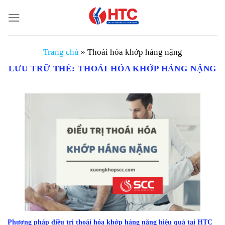
Chuyển
đến
nội
dung
Trang chủ
»
Thoái hóa khớp háng nặng
LƯU TRỮ THẺ:
THOÁI HÓA KHỚP HÁNG NẶNG
Phương pháp điều trị thoái hóa khớp háng nặng hiệu quả tại HTC