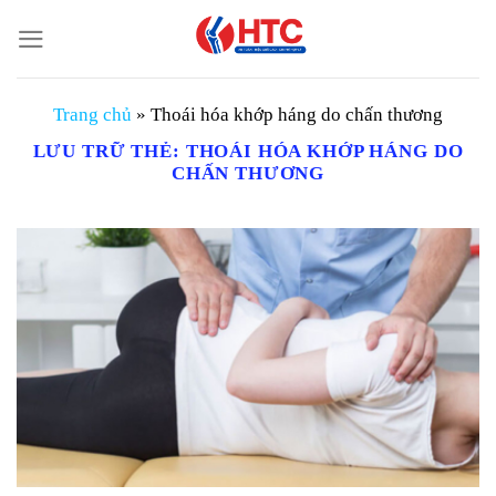
Chuyển
đến
nội
dung
Trang chủ
»
Thoái hóa khớp háng do chấn thương
LƯU TRỮ THẺ:
THOÁI HÓA KHỚP HÁNG DO
CHẤN THƯƠNG