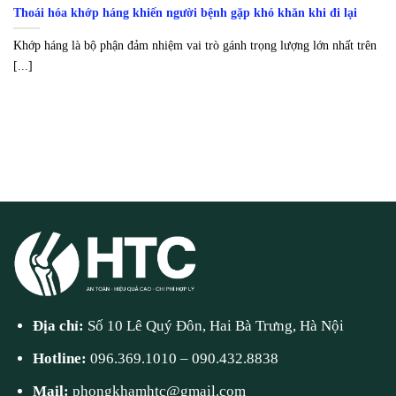
Thoái hóa khớp háng khiến người bệnh gặp khó khăn khi đi lại
Khớp háng là bộ phận đảm nhiệm vai trò gánh trọng lượng lớn nhất trên
[...]
Địa chỉ:
Số 10 Lê Quý Đôn, Hai Bà Trưng, Hà Nội
Hotline:
096.369.1010
–
090.432.8838
Mail:
phongkhamhtc@gmail.com