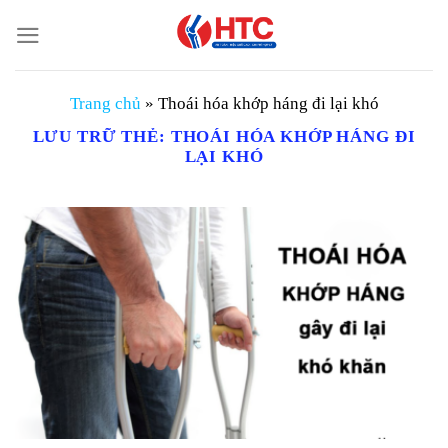
Chuyển
đến
nội
dung
Trang chủ
»
Thoái hóa khớp háng đi lại khó
LƯU TRỮ THẺ:
THOÁI HÓA KHỚP HÁNG ĐI
LẠI KHÓ