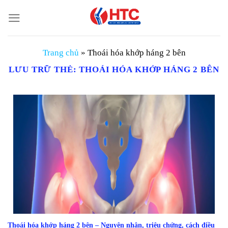
Chuyển
đến
nội
dung
Trang chủ
»
Thoái hóa khớp háng 2 bên
LƯU TRỮ THẺ:
THOÁI HÓA KHỚP HÁNG 2 BÊN
Thoái hóa khớp háng 2 bên – Nguyên nhân, triệu chứng, cách điều