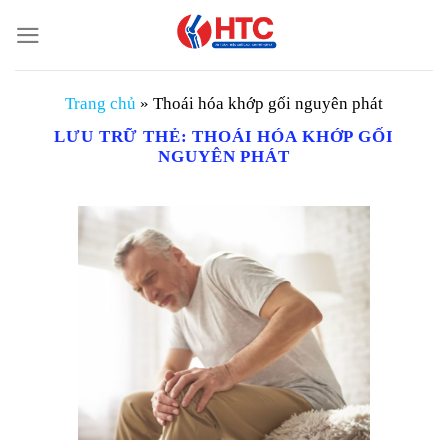
Chuyển
đến
nội
dung
Trang chủ
»
Thoái hóa khớp gối nguyên phát
LƯU TRỮ THẺ:
THOÁI HÓA KHỚP GỐI
NGUYÊN PHÁT