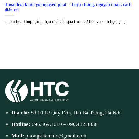
Thoái hóa khớp gối nguyên phát – Triệu chứng, nguyên nhân, cách
điều trị
Thoái hóa khớp gối là hậu quả của quá trình cơ học và sinh học, [...]
Địa chỉ:
Số 10 Lê Quý Đôn, Hai Bà Trưng, Hà Nội
Hotline:
096.369.1010
–
090.432.8838
Mail:
phongkhamhtc@gmail.com