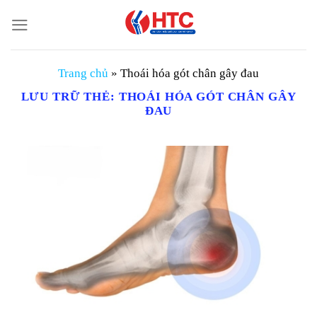
Chuyển
đến
nội
dung
Trang chủ
»
Thoái hóa gót chân gây đau
LƯU TRỮ THẺ:
THOÁI HÓA GÓT CHÂN GÂY
ĐAU