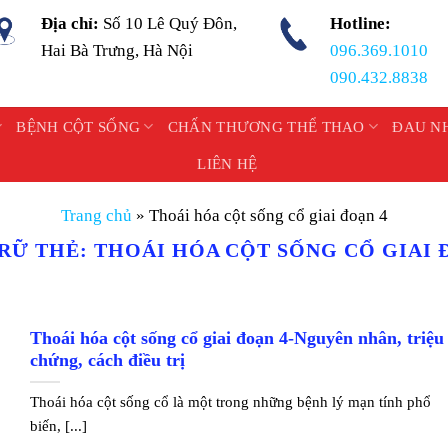
Địa chỉ:
Số 10 Lê Quý Đôn,
Hotline:
Hai Bà Trưng, Hà Nội
096.369.1010
090.432.8838
BỆNH CỘT SỐNG
CHẤN THƯƠNG THỂ THAO
ĐAU N
LIÊN HỆ
Trang chủ
»
Thoái hóa cột sống cổ giai đoạn 4
RỮ THẺ:
THOÁI HÓA CỘT SỐNG CỔ GIAI 
Thoái hóa cột sống cổ giai đoạn 4-Nguyên nhân, triệu
chứng, cách điều trị
Thoái hóa cột sống cổ là một trong những bệnh lý mạn tính phổ
biến, [...]