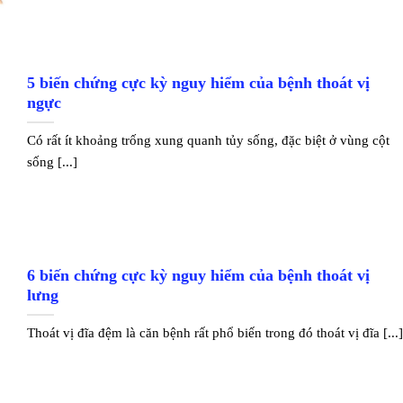
5 biến chứng cực kỳ nguy hiểm của bệnh thoát vị
ngực
Có rất ít khoảng trống xung quanh tủy sống, đặc biệt ở vùng cột
sống [...]
6 biến chứng cực kỳ nguy hiểm của bệnh thoát vị
lưng
Thoát vị đĩa đệm là căn bệnh rất phổ biến trong đó thoát vị đĩa [...