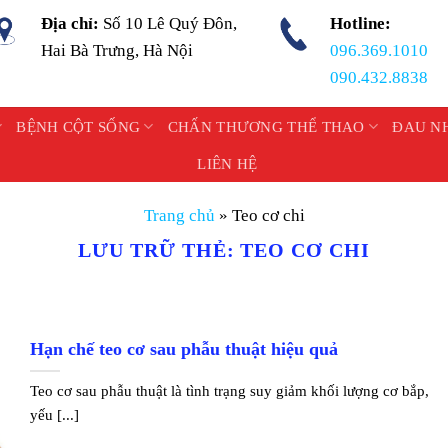
Địa chỉ:
Số 10 Lê Quý Đôn,
Hotline:
Hai Bà Trưng, Hà Nội
096.369.1010
090.432.8838
BỆNH CỘT SỐNG
CHẤN THƯƠNG THỂ THAO
ĐAU N
LIÊN HỆ
Trang chủ
»
Teo cơ chi
LƯU TRỮ THẺ:
TEO CƠ CHI
Hạn chế teo cơ sau phẫu thuật hiệu quả
Teo cơ sau phẫu thuật là tình trạng suy giảm khối lượng cơ bắp,
yếu [...]