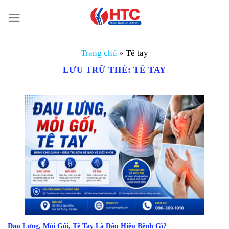
Chuyển
đến
nội
dung
Trang chủ
»
Tê tay
LƯU TRỮ THẺ:
TÊ TAY
Đau Lưng, Mỏi Gối, Tê Tay Là Dấu Hiệu Bệnh Gì?