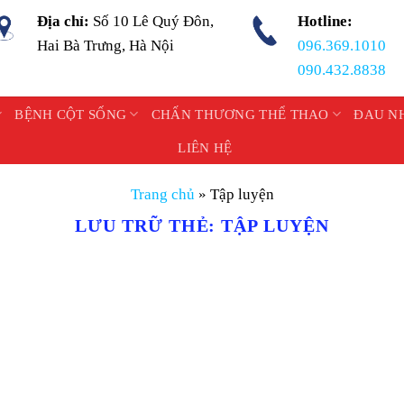
Địa chỉ:
Số 10 Lê Quý Đôn,
Hotline:
Hai Bà Trưng, Hà Nội
096.369.1010
090.432.8838
BỆNH CỘT SỐNG
CHẤN THƯƠNG THỂ THAO
ĐAU N
LIÊN HỆ
Trang chủ
»
Tập luyện
LƯU TRỮ THẺ:
TẬP LUYỆN