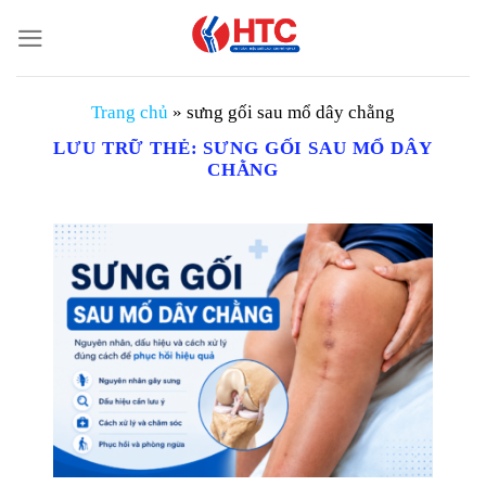
Chuyển
đến
nội
dung
Trang chủ
»
sưng gối sau mổ dây chằng
LƯU TRỮ THẺ:
SƯNG GỐI SAU MỔ DÂY
CHẰNG