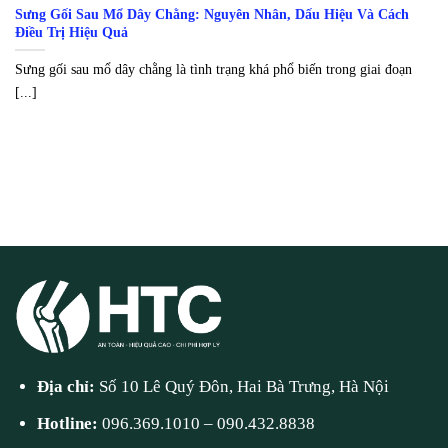
Sưng Gối Sau Mổ Dây Chằng: Nguyên Nhân, Dấu Hiệu Và Cách
Điều Trị Hiệu Quả
Sưng gối sau mổ dây chằng là tình trạng khá phổ biến trong giai đoạn
[...]
Địa chỉ:
Số 10 Lê Quý Đôn, Hai Bà Trưng, Hà Nội
Hotline:
096.369.1010
–
090.432.8838