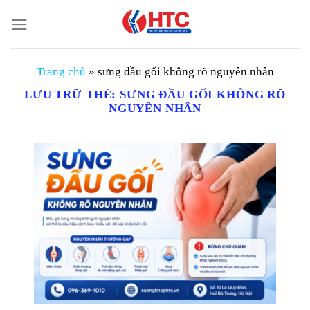
Chuyển
đến
nội
dung
Trang chủ
»
sưng đầu gối không rõ nguyên nhân
LƯU TRỮ THẺ:
SƯNG ĐẦU GỐI KHÔNG RÕ
NGUYÊN NHÂN