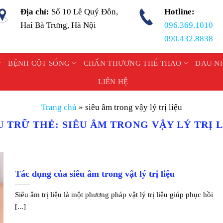
Địa chỉ:
Số 10 Lê Quý Đôn,
Hotline:
Hai Bà Trưng, Hà Nội
096.369.1010
090.432.8838
BỆNH CỘT SỐNG
CHẤN THƯƠNG THỂ THAO
ĐAU N
LIÊN HỆ
Trang chủ
»
siêu âm trong vậy lý trị liệu
U TRỮ THẺ:
SIÊU ÂM TRONG VẬY LÝ TRỊ 
Tác dụng của siêu âm trong vật lý trị liệu
Siêu âm trị liệu là một phương pháp vật lý trị liệu giúp phục hồi
[...]