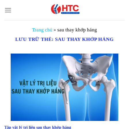
Chuyển
đến
nội
dung
Trang chủ
»
sau thay khớp háng
LƯU TRỮ THẺ:
SAU THAY KHỚP HÁNG
Tập vật lý trị liệu sau thay khớp háng