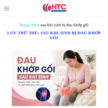
Chuyển
đến
nội
dung
Trang chủ
»
sau khi sinh bị đau khớp gối
LƯU TRỮ THẺ:
SAU KHI SINH BỊ ĐAU KHỚP
GỐI