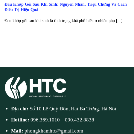
Đau Khớp Gối Sau Khi Sinh: Nguyên Nhân, Triệu Chứng Và Cách
Điều Trị Hiệu Quả
Đau khớp gối sau khi sinh là tình trạng khá phổ biến ở nhiều phụ [...]
Địa chỉ:
Số 10 Lê Quý Đôn, Hai Bà Trưng, Hà Nội
Hotline:
096.369.1010
–
090.432.8838
Mail:
phongkhamhtc@gmail.com