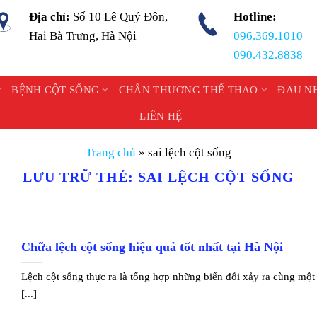
Địa chỉ:
Số 10 Lê Quý Đôn,
Hotline:
Hai Bà Trưng, Hà Nội
096.369.1010
090.432.8838
BỆNH CỘT SỐNG
CHẤN THƯƠNG THỂ THAO
ĐAU N
LIÊN HỆ
Trang chủ
»
sai lệch cột sống
LƯU TRỮ THẺ:
SAI LỆCH CỘT SỐNG
Chữa lệch cột sống hiệu quả tốt nhất tại Hà Nội
Lệch cột sống thực ra là tổng hợp những biến đổi xảy ra cùng một
[...]