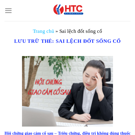
Chuyển
đến
nội
dung
Trang chủ
»
Sai lệch đốt sống cổ
LƯU TRỮ THẺ:
SAI LỆCH ĐỐT SỐNG CỔ
Hội chứng giao cảm cổ sau – Triệu chứng, điều trị không dùng thuốc