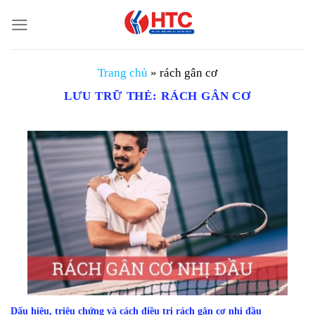
Chuyển
đến
nội
dung
Trang chủ
»
rách gân cơ
LƯU TRỮ THẺ:
RÁCH GÂN CƠ
Dấu hiệu, triệu chứng và cách điều trị rách gân cơ nhị đầu