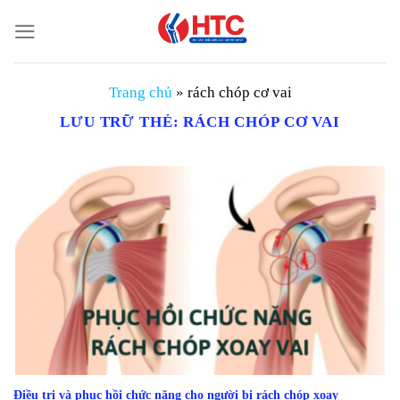
Chuyển
đến
nội
dung
Trang chủ
»
rách chóp cơ vai
LƯU TRỮ THẺ:
RÁCH CHÓP CƠ VAI
Điều trị và phục hồi chức năng cho người bị rách chóp xoay