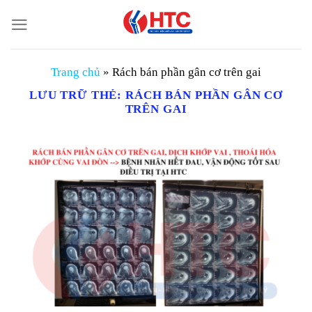
Chuyển
đến
nội
dung
Trang chủ
»
Rách bán phần gân cơ trên gai
LƯU TRỮ THẺ:
RÁCH BÁN PHẦN GÂN CƠ
TRÊN GAI