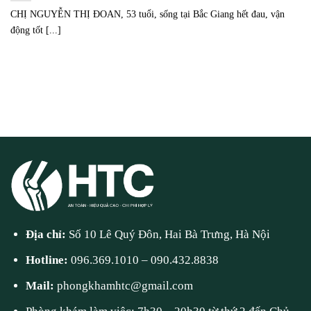
CHỊ NGUYỄN THỊ ĐOAN, 53 tuổi, sống tại Bắc Giang hết đau, vận
động tốt [...]
Địa chỉ:
Số 10 Lê Quý Đôn, Hai Bà Trưng, Hà Nội
Hotline:
096.369.1010
–
090.432.8838
Mail:
phongkhamhtc@gmail.com