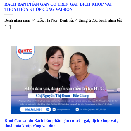
RÁCH BÁN PHẦN GÂN CƠ TRÊN GAI, DỊCH KHỚP VAI,
THOÁI HÓA KHỚP CÙNG VAI ĐÒN
Bệnh nhân nam 74 tuổi, Hà Nội. Bệnh sử: 4 tháng trước bệnh nhân bắt
[...]
Khỏi đau vai do Rách bán phần gân cơ trên gai, dịch khớp vai ,
thoái hóa khớp cùng vai đòn