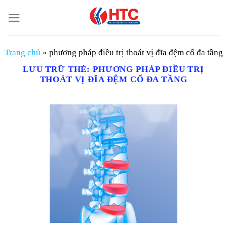
Chuyển
đến
nội
dung
Trang chủ
»
phương pháp điều trị thoát vị đĩa đệm cổ đa tầng
LƯU TRỮ THẺ:
PHƯƠNG PHÁP ĐIỀU TRỊ
THOÁT VỊ ĐĨA ĐỆM CỔ ĐA TẦNG