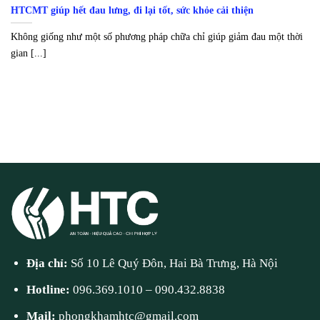
HTCMT giúp hết đau lưng, đi lại tốt, sức khỏe cải thiện
Không giống như một số phương pháp chữa chỉ giúp giảm đau một thời
gian [...]
Địa chỉ:
Số 10 Lê Quý Đôn, Hai Bà Trưng, Hà Nội
Hotline:
096.369.1010
–
090.432.8838
Mail:
phongkhamhtc@gmail.com