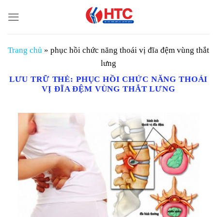
Chuyển
đến
nội
dung
Trang chủ
»
phục hồi chức năng thoái vị đĩa đệm vùng thắt
lưng
LƯU TRỮ THẺ:
PHỤC HỒI CHỨC NĂNG THOÁI
VỊ ĐĨA ĐỆM VÙNG THẮT LƯNG