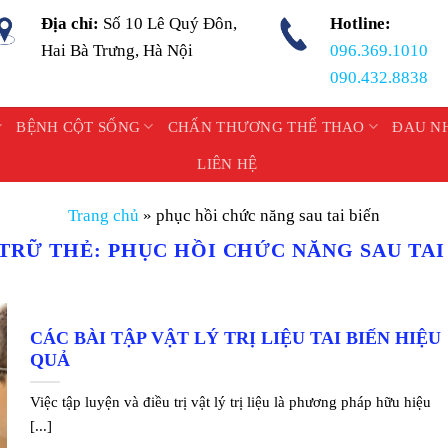
Địa chỉ:
Số 10 Lê Quý Đôn,
Hotline:
Hai Bà Trưng, Hà Nội
096.369.1010
090.432.8838
BỆNH CỘT SỐNG
CHẤN THƯƠNG THỂ THAO
ĐAU N
LIÊN HỆ
Trang chủ
»
phục hồi chức năng sau tai biến
TRỮ THẺ:
PHỤC HỒI CHỨC NĂNG SAU TAI
CÁC BÀI TẬP VẬT LÝ TRỊ LIỆU TAI BIẾN HIỆU
QUẢ
Việc tập luyện và điều trị vật lý trị liệu là phương pháp hữu hiệu
[...]