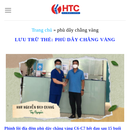
Chuyển
đến
nội
dung
Trang chủ
»
phù dây chằng vàng
LƯU TRỮ THẺ:
PHÙ DÂY CHẰNG VÀNG
Phình lồi đĩa đệm phù dây chằng vàng C6-C7 hết đau sau 15 buổi