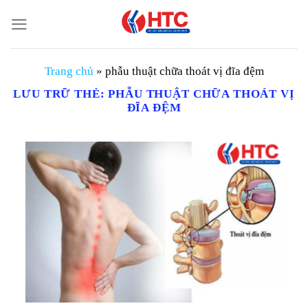
Chuyển
đến
nội
dung
Trang chủ
»
phẫu thuật chữa thoát vị đĩa đệm
LƯU TRỮ THẺ:
PHẪU THUẬT CHỮA THOÁT VỊ
ĐĨA ĐỆM