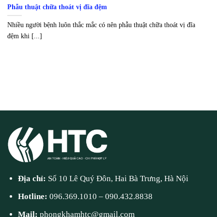
Phẫu thuật chữa thoát vị đĩa đệm
Nhiều người bệnh luôn thắc mắc có nên phẫu thuật chữa thoát vị đĩa
đệm khi [...]
Địa chỉ:
Số 10 Lê Quý Đôn, Hai Bà Trưng, Hà Nội
Hotline:
096.369.1010
–
090.432.8838
Mail:
phongkhamhtc@gmail.com